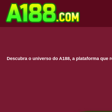
Descubra o universo do A188, a plataforma que r