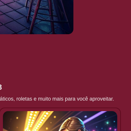
8
icos, roletas e muito mais para você aproveitar.