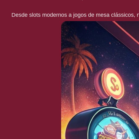
Desde slots modernos a jogos de mesa clássicos, n